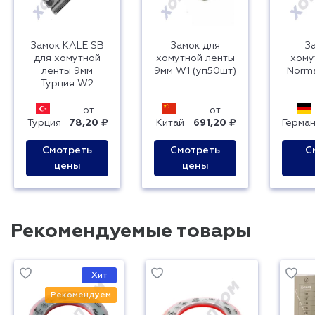
Замок KALE SB
Замок для
З
для хомутной
хомутной ленты
хому
ленты 9мм
9мм W1 (уп50шт)
Norm
Турция W2
от
от
Турция
78,20 ₽
Китай
691,20 ₽
Герма
Смотреть
Смотреть
С
цены
цены
Рекомендуемые товары
Хит
Рекомендуем