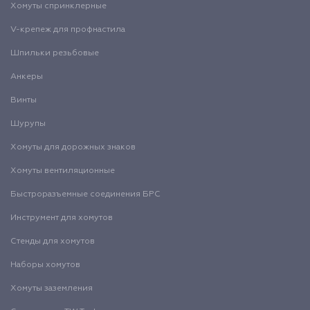
Хомуты спринклерные
V-крепеж для профнастила
Шпильки резьбовые
Анкеры
Винты
Шурупы
Хомуты для дорожных знаков
Хомуты вентиляционные
Быстроразъемные соединения БРС
Инструмент для хомутов
Стенды для хомутов
Наборы хомутов
Хомуты заземления