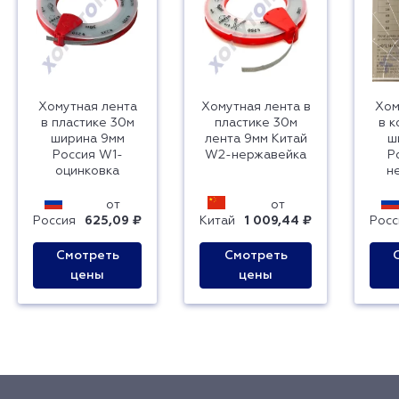
Хомутная лента
Хомутная лента в
Хом
в пластике 30м
пластике 30м
в 
ширина 9мм
лента 9мм Китай
ш
Россия W1-
W2-нержавейка
Р
оцинковка
н
от
от
Россия
625,09 ₽
Китай
1 009,44 ₽
Росс
Смотреть
Смотреть
цены
цены