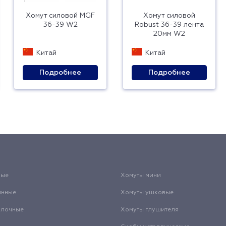
Хомут силовой MGF
Хомут силовой
36-39 W2
Robust 36-39 лента
20мм W2
Китай
Китай
Подробнее
Подробнее
вые
Хомуты мини
инные
Хомуты ушковые
олочные
Хомуты глушителя