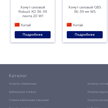
Хомут силовой
Хомут силовой GBS
Robust ХО 36-39
36-39 мм W5
лента 20 W1
Китай
Китай
Подробнее
Подробнее
Каталог
Хомуты червячные
Хомуты сило
Кабельные стяжки
Хомуты пруж
Стяжка кабельная стальная
Хомуты пров