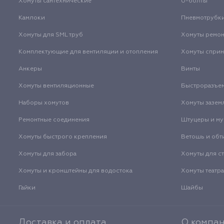
Хомуты сантехнические
U-болты
Камлоки
Пневмотрубк
Хомуты для SML труб
Хомуты ремо
Комплектующие для вентиляции и отопления
Хомуты спри
Анкеры
Винты
Хомуты вентиляционные
Быстроразъе
Наборы хомутов
Хомуты зазем
Ремонтные соединения
Штуцеры и м
Хомуты быстрого крепления
Ветошь и обт
Хомуты для забора
Хомуты для с
Хомуты и кронштейны для водостока
Хомуты театр
Гайки
Шайбы
Доставка и оплата
О компа