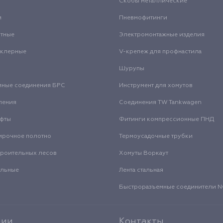
Скобы металлические
и
Пневмофитинги
нтные
Электромонтажные изделия
нклерные
V-крепеж для профнастила
Шурупы
мные соединения БРС
Инструмент для хомутов
ления
Соединения TW Tankwagen
уфты
Фитинги компрессионные ПНД
ирочное полотно
Термоусадочные трубки
троительных лесов
Хомуты Воркаут
альные
Лента стальная
Быстроразъемные соединители
нии
Контакты