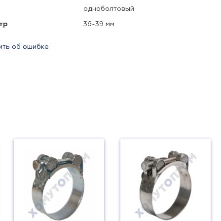
одноболтовый
тр
36-39 мм
ть об ошибке