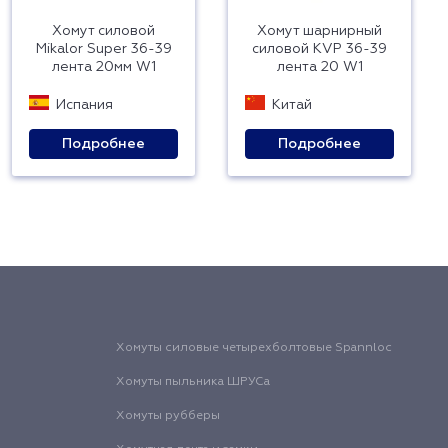
Хомут силовой
Хомут шарнирный
Mikalor Super 36-39
силовой KVP 36-39
лента 20мм W1
лента 20 W1
Испания
Китай
Подробнее
Подробнее
Хомуты силовые четырехболтовые Spannloc
Хомуты пыльника ШРУСа
Хомуты рубберы