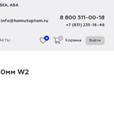
BEA
,
ABA
8 800 511-00-18
info@homutoptom.ru
+7 (831) 235-16-46
0
0
Корзина
Войти
АКТЫ
 20мм W2