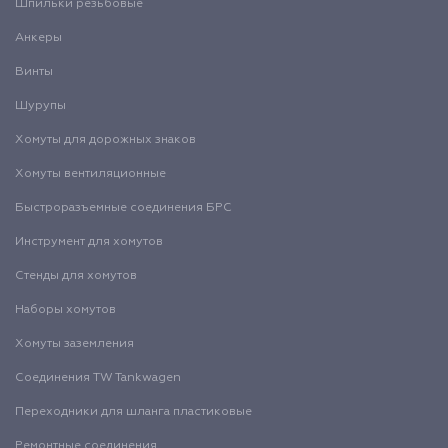
Шпильки резьбовые
Анкеры
Винты
Шурупы
Хомуты для дорожных знаков
Хомуты вентиляционные
Быстроразъемные соединения БРС
Инструмент для хомутов
Стенды для хомутов
Наборы хомутов
Хомуты заземления
Соединения TW Tankwagen
Переходники для шланга пластиковые
Ремонтные соединения