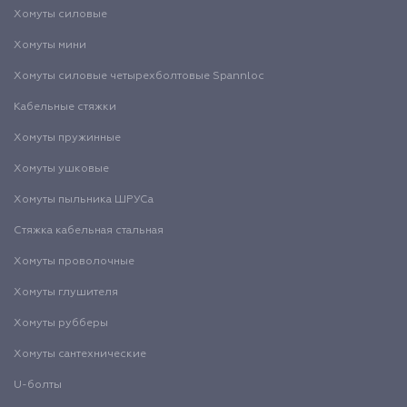
Хомуты силовые
Хомуты мини
Хомуты силовые четырехболтовые Spannloc
Кабельные стяжки
Хомуты пружинные
Хомуты ушковые
Хомуты пыльника ШРУСа
Стяжка кабельная стальная
Хомуты проволочные
Хомуты глушителя
Хомуты рубберы
Хомуты сантехнические
U-болты