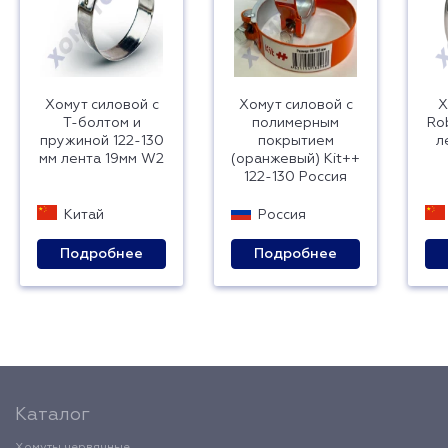
Хомут силовой с
Хомут силовой с
Х
Т-болтом и
полимерным
Ro
пружиной 122-130
покрытием
л
мм лента 19мм W2
(оранжевый) Kit++
122-130 Россия
Китай
Россия
Подробнее
Подробнее
Каталог