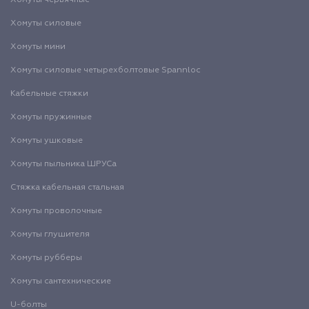
Хомуты червячные
Хомуты силовые
Хомуты мини
Хомуты силовые четырехболтовые Spannloc
Кабельные стяжки
Хомуты пружинные
Хомуты ушковые
Хомуты пыльника ШРУСа
Стяжка кабельная стальная
Хомуты проволочные
Хомуты глушителя
Хомуты рубберы
Хомуты сантехнические
U-болты