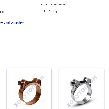
одноболтовый
тр
113-121 мм
ть об ошибке