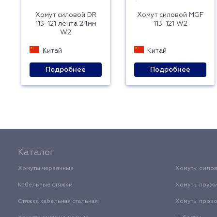
Хомут силовой DR
Хомут силовой MGF
113-121 лента 24мм
113-121 W2
W2
Китай
Китай
Подробнее
Подробнее
Каталог
Хомуты червячные
Хомуты сило
Кабельные стяжки
Хомуты пруж
Стяжка кабельная стальная
Хомуты пров