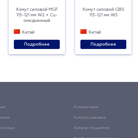
Хомут силовой MGF
Хомут силовой GBS
113-121 мм W2 + Cu-
113-121 мм W5
омедненный
Китай
Китай
Подробнее
Подробнее
вые
Хомуты мини
инные
Хомуты ушковые
олочные
Хомуты глушителя