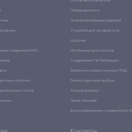
Скобы металлические
и
Пневмофитинги
нтные
Электромонтажные изделия
нклерные
V-крепеж для профнастила
Шурупы
мные соединения БРС
Инструмент для хомутов
ления
Соединения TW Tankwagen
уфты
Фитинги компрессионные ПНД
ирочное полотно
Термоусадочные трубки
троительных лесов
Хомуты Воркаут
альные
Лента стальная
Быстроразъемные соединители
нии
Контакты