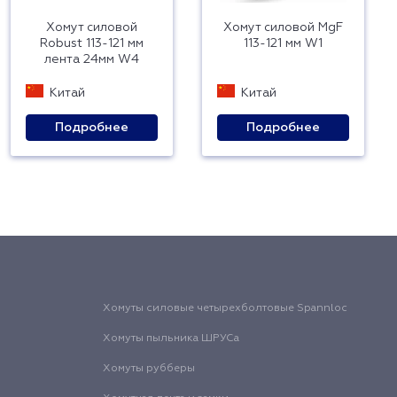
Хомут силовой
Хомут силовой MgF
Robust 113-121 мм
113-121 мм W1
лента 24мм W4
Китай
Китай
Подробнее
Подробнее
Хомуты силовые четырехболтовые Spannloc
Хомуты пыльника ШРУСа
Хомуты рубберы