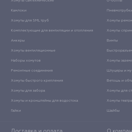
Хомуты сантехнические
U-болты
Камлоки
Пневмотрубк
Хомуты для SML труб
Хомуты ремо
Комплектующие для вентиляции и отопления
Хомуты спри
Анкеры
Винты
Хомуты вентиляционные
Быстроразъе
Наборы хомутов
Хомуты зазем
Ремонтные соединения
Штуцеры и м
Хомуты быстрого крепления
Ветошь и обт
Хомуты для забора
Хомуты для с
Хомуты и кронштейны для водостока
Хомуты театр
Гайки
Шайбы
Доставка и оплата
О компа