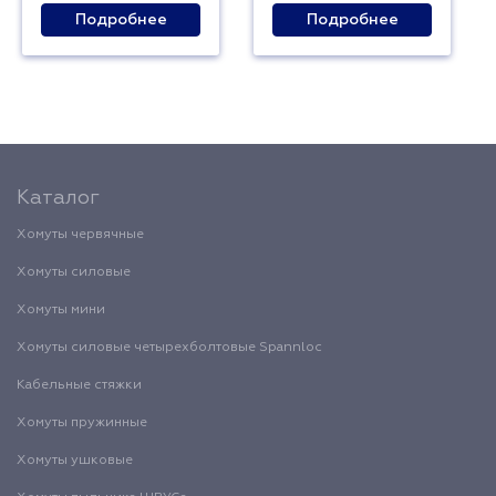
Подробнее
Подробнее
Каталог
Хомуты червячные
Хомуты силовые
Хомуты мини
Хомуты силовые четырехболтовые Spannloc
Кабельные стяжки
Хомуты пружинные
Хомуты ушковые