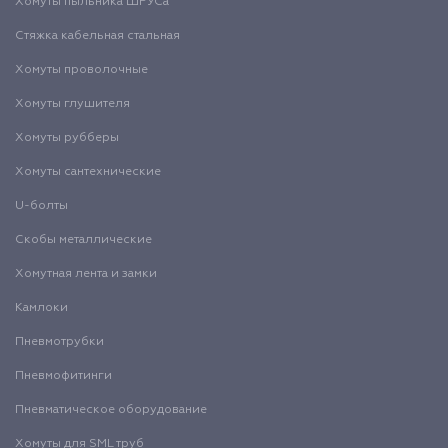
Хомуты пыльника ШРУСа
Стяжка кабельная стальная
Хомуты проволочные
Хомуты глушителя
Хомуты рубберы
Хомуты сантехнические
U-болты
Скобы металлические
Хомутная лента и замки
Камлоки
Пневмотрубки
Пневмофитинги
Пневматическое оборудование
Хомуты для SML труб