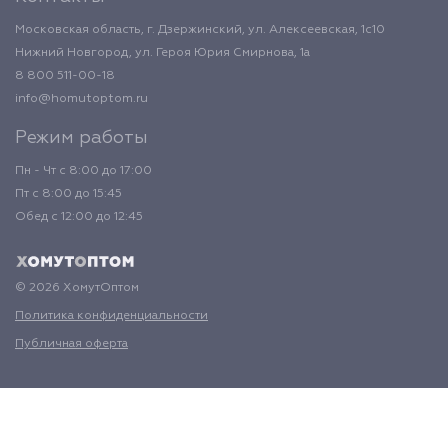
Московская область, г. Дзержинский, ул. Алексеевская, 1с10
Нижний Новгород, ул. Героя Юрия Смирнова, 1а
8 800 511-00-18
info@homutoptom.ru
Режим работы
Пн - Чт с 8:00 до 17:00
Пт с 8:00 до 15:45
Обед с 12:00 до 12:45
© 2026 ХомутОптом
Политика конфиденциальности
Публичная оферта