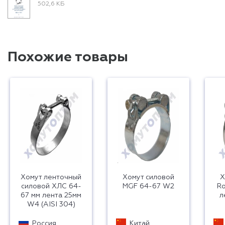
502,6 КБ
Похожие товары
Хомут ленточный
Хомут силовой
Х
силовой ХЛС 64-
MGF 64-67 W2
Ro
67 мм лента 25мм
л
W4 (AISI 304)
Россия
Китай