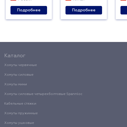
Подробнее
Подробнее
Каталог
Хомуты червячные
Хомуты силовые
Хомуты мини
Хомуты силовые четырехболтовые Spannloc
Кабельные стяжки
Хомуты пружинные
Хомуты ушковые