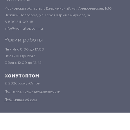
Московская область, г. Дзержинский, ул. Алексеевская, 1с10
Нижний Новгород, ул. Героя Юрия Смирнова, 1а
8 800 511-00-18
info@homutoptom.ru
Режим работы
Пн - Чт с 8:00 до 17:00
Пт с 8:00 до 15:45
Обед с 12:00 до 12:45
© 2026 ХомутОптом
Политика конфиденциальности
Публичная оферта