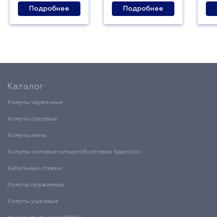
Подробнее
Подробнее
Каталог
Хомуты червячные
Хомуты силовые
Хомуты мини
Хомуты силовые четырехболтовые Spannloc
Кабельные стяжки
Хомуты пружинные
Хомуты ушковые