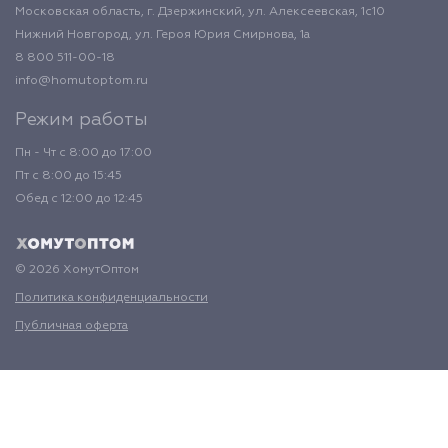
Московская область, г. Дзержинский, ул. Алексеевская, 1с10
Нижний Новгород, ул. Героя Юрия Смирнова, 1а
8 800 511-00-18
info@homutoptom.ru
Режим работы
Пн - Чт с 8:00 до 17:00
Пт с 8:00 до 15:45
Обед с 12:00 до 12:45
© 2026 ХомутОптом
Политика конфиденциальности
Публичная оферта