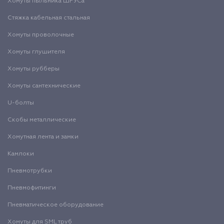
Хомуты пыльника ШРУСа
Стяжка кабельная стальная
Хомуты проволочные
Хомуты глушителя
Хомуты рубберы
Хомуты сантехнические
U-болты
Скобы металлические
Хомутная лента и замки
Камлоки
Пневмотрубки
Пневмофитинги
Пневматическое оборудование
Хомуты для SML труб