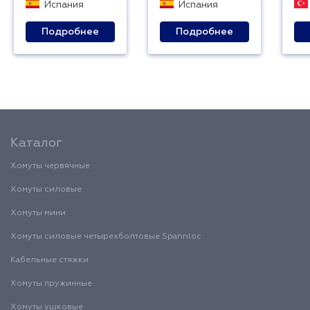
Испания
Испания
Подробнее
Подробнее
Каталог
Хомуты червячные
Хомуты силовые
Хомуты мини
Хомуты силовые четырехболтовые Spannloc
Кабельные стяжки
Хомуты пружинные
Хомуты ушковые