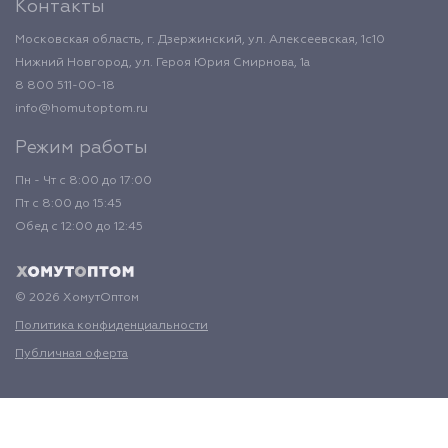
Контакты
Московская область, г. Дзержинский, ул. Алексеевская, 1с10
Нижний Новгород, ул. Героя Юрия Смирнова, 1а
8 800 511-00-18
info@homutoptom.ru
Режим работы
Пн - Чт с 8:00 до 17:00
Пт с 8:00 до 15:45
Обед с 12:00 до 12:45
© 2026 ХомутОптом
Политика конфиденциальности
Публичная оферта