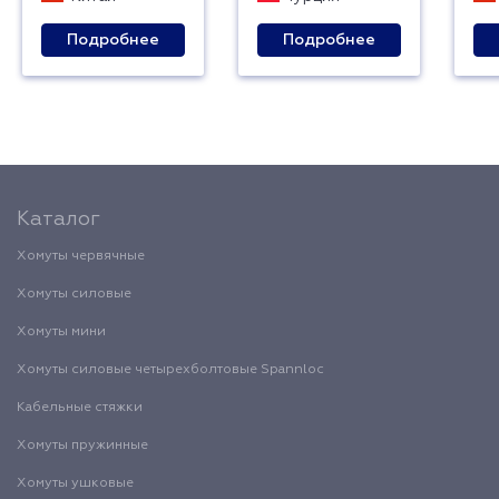
Подробнее
Подробнее
Каталог
Хомуты червячные
Хомуты силовые
Хомуты мини
Хомуты силовые четырехболтовые Spannloc
Кабельные стяжки
Хомуты пружинные
Хомуты ушковые