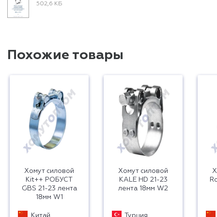
502,6 КБ
Похожие товары
Хомут силовой
Хомут силовой
Х
Kit++ РОБУСТ
KALE HD 21-23
R
GBS 21-23 лента
лента 18мм W2
18мм W1
Китай
Турция