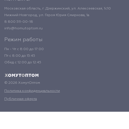
Московская область, г. Дзержинский, ул. Алексеевская, 1с10
Нижний Новгород, ул. Героя Юрия Смирнова, 1а
8 800 511-00-18
info@homutoptom.ru
Режим работы
Пн - Чт с 8:00 до 17:00
Пт с 8:00 до 15:45
Обед с 12:00 до 12:45
© 2026 ХомутОптом
Политика конфиденциальности
Публичная оферта