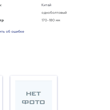
:
Китай
одноболтовый
тр
170-180 мм
ть об ошибке