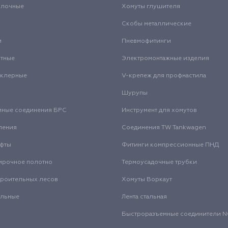
олочные
Хомуты глушителя
Скобы металлические
и
Пневмофитинги
нтные
Электромонтажные изделия
нклерные
V-крепеж для профнастила
Шурупы
мные соединения БРС
Инструмент для хомутов
ления
Соединения TW Tankwagen
уфты
Фитинги компрессионные ПНД
ирочное полотно
Термоусадочные трубки
троительных лесов
Хомуты Воркаут
альные
Лента стальная
Быстроразъемные соединители