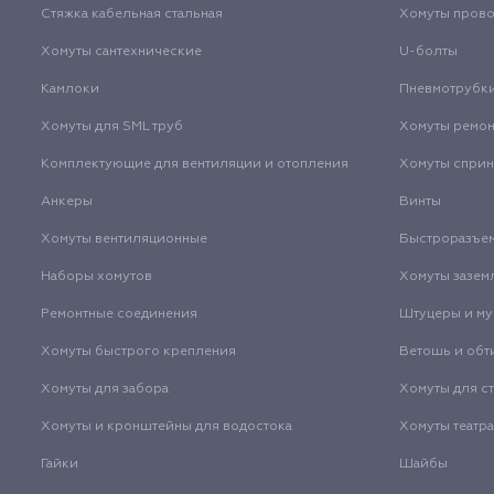
Стяжка кабельная стальная
Хомуты пров
Хомуты сантехнические
U-болты
Камлоки
Пневмотрубк
Хомуты для SML труб
Хомуты ремо
Комплектующие для вентиляции и отопления
Хомуты спри
Анкеры
Винты
Хомуты вентиляционные
Быстроразъе
Наборы хомутов
Хомуты зазем
Ремонтные соединения
Штуцеры и м
Хомуты быстрого крепления
Ветошь и обт
Хомуты для забора
Хомуты для с
Хомуты и кронштейны для водостока
Хомуты театр
Гайки
Шайбы