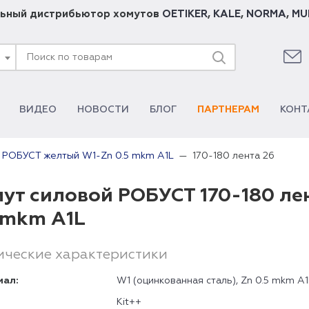
ьный дистрибьютор хомутов
OETIKER
,
KALE
,
NORMA
,
MU
ВИДЕО
НОВОСТИ
БЛОГ
ПАРТНЕРАМ
КОНТ
170-180 лента 26
 РОБУСТ желтый W1-Zn 0.5 mkm A1L
ут силовой РОБУСТ 170-180 ле
 mkm A1L
ические характеристики
иал:
W1 (оцинкованная сталь), Zn 0.5 mkm A1
Kit++