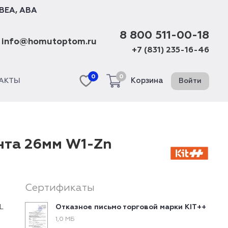
BEA
,
ABA
8 800 511-00-18
info@homutoptom.ru
+7 (831) 235-16-46
0
0
Корзина
Войти
АКТЫ
нта 26мм W1-Zn
Сертификаты
L
Отказное письмо торговой марки KIT++
1,0 МБ