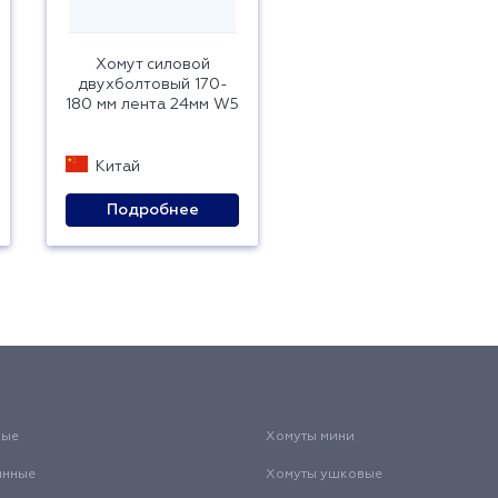
Хомут силовой
двухболтовый 170-
180 мм лента 24мм W5
Китай
Подробнее
вые
Хомуты мини
инные
Хомуты ушковые