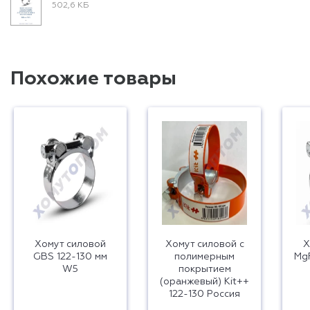
502,6 КБ
Похожие товары
Хомут силовой
Хомут силовой с
Х
GBS 122-130 мм
полимерным
MgF
W5
покрытием
(оранжевый) Kit++
122-130 Россия