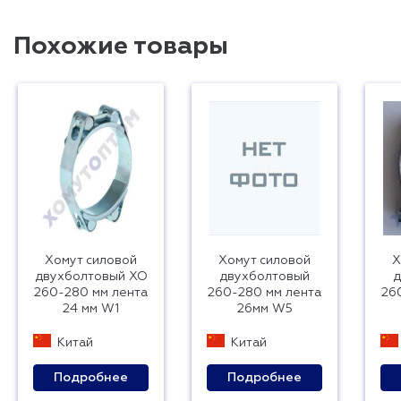
Похожие товары
Хомут силовой
Хомут силовой
Х
двухболтовый ХО
двухболтовый
д
260-280 мм лента
260-280 мм лента
26
24 мм W1
26мм W5
Китай
Китай
Подробнее
Подробнее