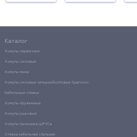
Каталог
Хомуты червячные
Хомуты силовые
Хомуты мини
Хомуты силовые четырехболтовые Spannloc
Кабельные стяжки
Хомуты пружинные
Хомуты ушковые
Хомуты пыльника ШРУСа
Стяжка кабельная стальная