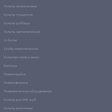
Хомуты проволочные
Хомуты глушителя
Хомуты рубберы
Хомуты сантехнические
U-болты
Скобы металлические
Хомутная лента и замки
Камлоки
Пневмотрубки
Пневмофитинги
Пневматическое оборудование
Хомуты для SML труб
Хомуты ремонтные