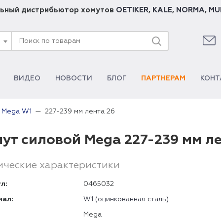
ьный дистрибьютор хомутов
OETIKER
,
KALE
,
NORMA
,
MU
ВИДЕО
НОВОСТИ
БЛОГ
ПАРТНЕРАМ
КОНТ
227-239 мм лента 26
 Mega W1
ут силовой Mega 227-239 мм л
ические характеристики
л:
0465032
иал:
W1 (оцинкованная сталь)
Mega