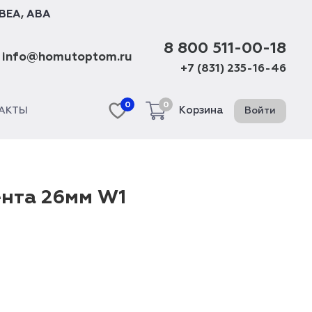
BEA
,
ABA
8 800 511-00-18
info@homutoptom.ru
+7 (831) 235-16-46
0
0
Корзина
Войти
АКТЫ
ента 26мм W1