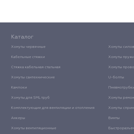
Каталог
Хомуты червячные
Хомуты сило
Кабельные стяжки
Хомуты пруж
Стяжка кабельная стальная
Хомуты пров
Хомуты сантехнические
U-болты
Камлоки
Пневмотрубк
Хомуты для SML труб
Хомуты ремо
Комплектующие для вентиляции и отопления
Хомуты спри
Анкеры
Винты
Хомуты вентиляционные
Быстроразъе