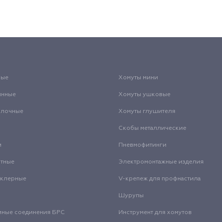
вые
Хомуты мини
инные
Хомуты ушковые
олочные
Хомуты глушителя
Скобы металлические
и
Пневмофитинги
нтные
Электромонтажные изделия
нклерные
V-крепеж для профнастила
Шурупы
мные соединения БРС
Инструмент для хомутов