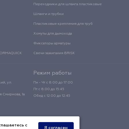
Переходники для шланга пластиковые
Шланги и трубки
Пластиковые крепления для труб
Хомуты для дымохода
Фиксаторы арматуры
 NORMAQUICK
Свечи зажигания BRISK
Режим работы
ий, ул.
Пн - Чт с 8:00 до 17:00
Пт с 8:00 до 15:45
 Смирнова, 1а
Обед с 12:00 до 12:45
глашаетесь с
Я согласен