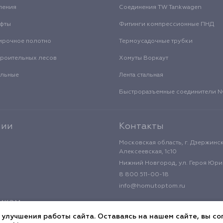
ления
Соединения TW Tankwagen
уфты
Фитинги компрессионные ПНД
ирочное полотно
Термоусадочные трубки
троительных лесов
Хомуты Воркаут
альные
Лента стальная
Быстроразъемные соединители
нии
Контакты
Московская область, г. Дзержинск
Алексеевская, 1с10
Нижний Новгород, ул. Героя Юрия
8 800 511-00-18
info@homutoptom.ru
икам
 улучшения работы сайта. Оставаясь на нашем сайте, вы со