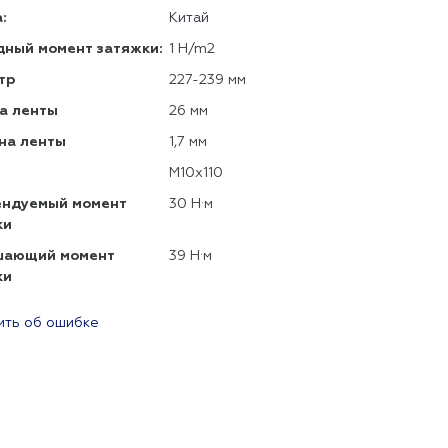
:
Китай
дный момент затяжки:
1 H/m2
тр
227-239 мм
а ленты
26 мм
на ленты
1,7 мм
М10х110
ендуемый момент
30 Н·м
ки
шающий момент
39 Н·м
ки
ть об ошибке