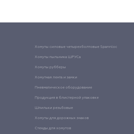
Хомуты силовые четырехболтовые Spannloc
Хомуты пыльника ШРУСа
Хомуты рубберы
Хомутная лента и замки
Пневматическое оборудование
Продукция в блистерной упаковке
Шпильки резьбовые
Хомуты для дорожных знаков
Стенды для хомутов