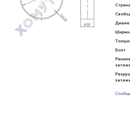
Страна
Свобо
Диаме
Ширин
Толщи
Болт
Реком
затяж
Разру
затяж
Сообщи