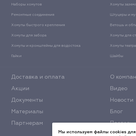
Наборы хомутов
Хомуты зазем
Ремонтные соединения
Штуцеры и м
Хомуты быстрого крепления
Ветошь и обт
Хомуты для забора
Хомуты для с
Хомуты и кронштейны для водостока
Хомуты театр
Гайки
Шайбы
Доставка и оплата
О компа
Акции
Видео
Документы
Новости
Материалы
Блог
Партнерам
Поставщ
Мы используем файлы cookies для