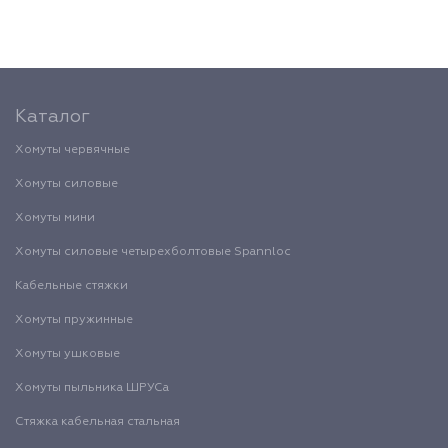
Каталог
Хомуты червячные
Хомуты силовые
Хомуты мини
Хомуты силовые четырехболтовые Spannloc
Кабельные стяжки
Хомуты пружинные
Хомуты ушковые
Хомуты пыльника ШРУСа
Стяжка кабельная стальная