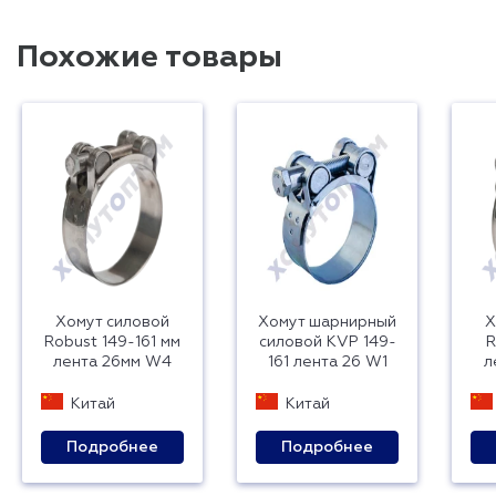
Похожие товары
Хомут силовой
Хомут шарнирный
Х
Robust 149-161 мм
силовой KVP 149-
R
лента 26мм W4
161 лента 26 W1
л
Китай
Китай
Подробнее
Подробнее