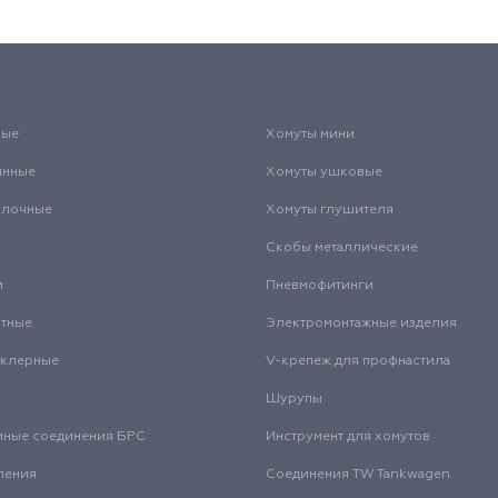
вые
Хомуты мини
инные
Хомуты ушковые
олочные
Хомуты глушителя
Скобы металлические
и
Пневмофитинги
нтные
Электромонтажные изделия
нклерные
V-крепеж для профнастила
Шурупы
мные соединения БРС
Инструмент для хомутов
ления
Соединения TW Tankwagen