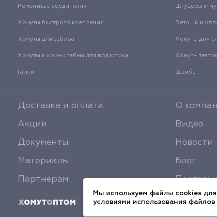
Ремонтные соединения
Штуцеры и м
Хомуты быстрого крепления
Ветошь и обт
Хомуты для забора
Хомуты для с
Хомуты и кронштейны для водостока
Хомуты театр
Гайки
Шайбы
Доставка и оплата
О компа
Акции
Видео
Документы
Новости
Материалы
Блог
Партнерам
Поставщ
Мы используем файлы cookies для
условиями использования файлов 
© 2026 ХомутОптом
Политика конфиден