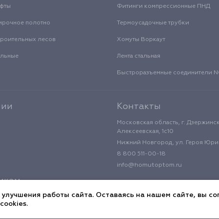
уфты
Фитинги компрессионные ПНД
ирочное полотно
Термоусадочные трубки
троительных лесов
Хомуты Воркаут
альные
Лента стальная
Быстроразъемные соединители
нии
Контакты
Московская область, г. Дзержинск
Алексеевская, 1с10
Нижний Новгород, ул. Героя Юрия
8 800 511-00-18
info@homutoptom.ru
икам
 улучшения работы сайта. Оставаясь на нашем сайте, вы со
cookies.
циальности
Публичная оферта