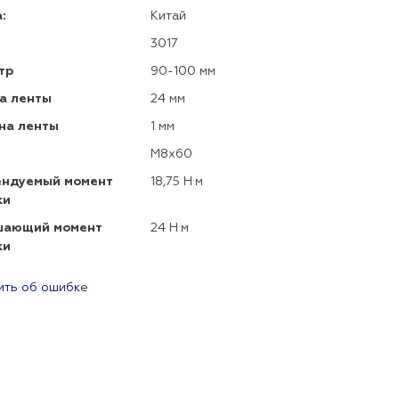
:
Китай
3017
тр
90-100 мм
а ленты
24 мм
на ленты
1 мм
М8х60
ендуемый момент
18,75 Н·м
ки
шающий момент
24 Н·м
ки
ть об ошибке