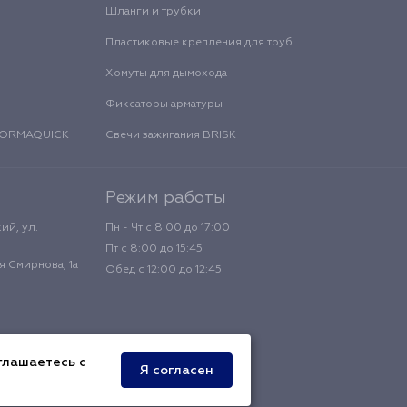
Шланги и трубки
Пластиковые крепления для труб
Хомуты для дымохода
Фиксаторы арматуры
 NORMAQUICK
Свечи зажигания BRISK
Режим работы
ий, ул.
Пн - Чт с 8:00 до 17:00
Пт с 8:00 до 15:45
 Смирнова, 1а
Обед с 12:00 до 12:45
глашаетесь с
Я согласен