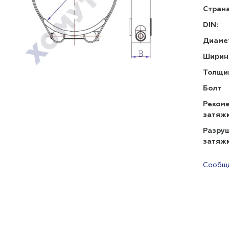
Страна
DIN:
Диаме
Ширин
Толщи
Болт
Реком
затяж
Разру
затяж
Сообщи