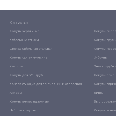
Каталог
Хомуты червячные
Хомуты сило
Кабельные стяжки
Хомуты пруж
Стяжка кабельная стальная
Хомуты пров
Хомуты сантехнические
U-болты
Камлоки
Пневмотрубк
Хомуты для SML труб
Хомуты ремо
Комплектующие для вентиляции и отопления
Хомуты спри
Анкеры
Винты
Хомуты вентиляционные
Быстроразъе
Наборы хомутов
Хомуты зазем