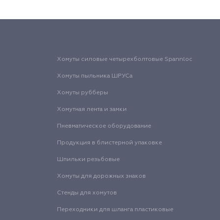
Хомуты силовые четырехболтовые Spannloc
Хомуты пыльника ШРУСа
Хомуты рубберы
Хомутная лента и замки
Пневматическое оборудование
Продукция в блистерной упаковке
Шпильки резьбовые
Хомуты для дорожных знаков
Стенды для хомутов
Переходники для шланга пластиковые