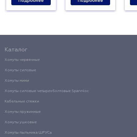
Подробнее
Подробнее
Каталог
Хомуты червячные
Хомуты силовые
Хомуты мини
Хомуты силовые четырехболтовые Spannloc
Кабельные стяжки
Хомуты пружинные
Хомуты ушковые
Хомуты пыльника ШРУСа