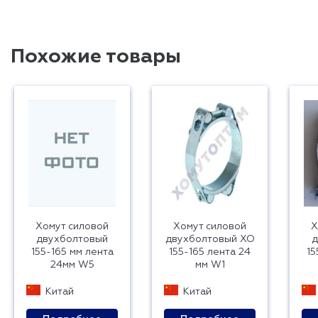
Похожие товары
Хомут силовой
Хомут силовой
Х
двухболтовый
двухболтовый ХО
д
155-165 мм лента
155-165 лента 24
15
24мм W5
мм W1
Китай
Китай