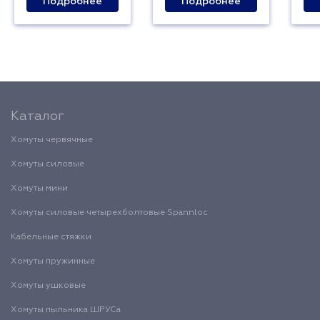
Подробнее
Подробнее
Каталог
Хомуты червячные
Хомуты силовые
Хомуты мини
Хомуты силовые четырехболтовые Spannloc
Кабельные стяжки
Хомуты пружинные
Хомуты ушковые
Хомуты пыльника ШРУСа