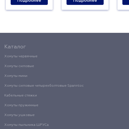
Подробнее
Подробнее
Каталог
Хомуты червячные
Хомуты силовые
Хомуты мини
Хомуты силовые четырехболтовые Spannloc
Кабельные стяжки
Хомуты пружинные
Хомуты ушковые
Хомуты пыльника ШРУСа