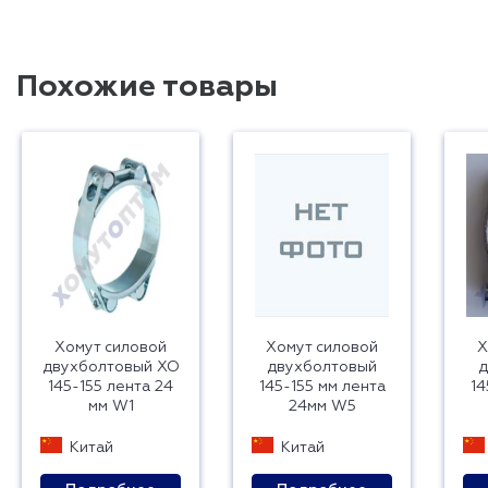
Похожие товары
Хомут силовой
Хомут силовой
Х
двухболтовый ХО
двухболтовый
д
145-155 лента 24
145-155 мм лента
14
мм W1
24мм W5
Китай
Китай