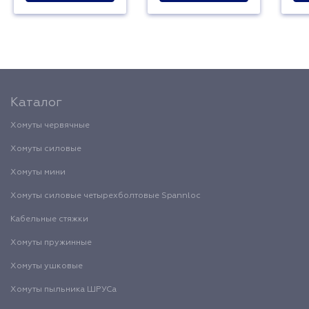
Каталог
Хомуты червячные
Хомуты силовые
Хомуты мини
Хомуты силовые четырехболтовые Spannloc
Кабельные стяжки
Хомуты пружинные
Хомуты ушковые
Хомуты пыльника ШРУСа