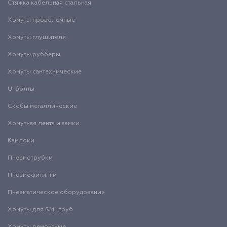
Стяжка кабельная стальная
Хомуты проволочные
Хомуты глушителя
Хомуты рубберы
Хомуты сантехнические
U-болты
Скобы металлические
Хомутная лента и замки
Камлоки
Пневмотрубки
Пневмофитинги
Пневматическое оборудование
Хомуты для SML труб