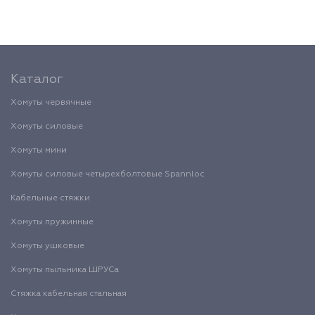
Каталог
Хомуты червячные
Хомуты силовые
Хомуты мини
Хомуты силовые четырехболтовые Spannloc
Кабельные стяжки
Хомуты пружинные
Хомуты ушковые
Хомуты пыльника ШРУСа
Стяжка кабельная стальная