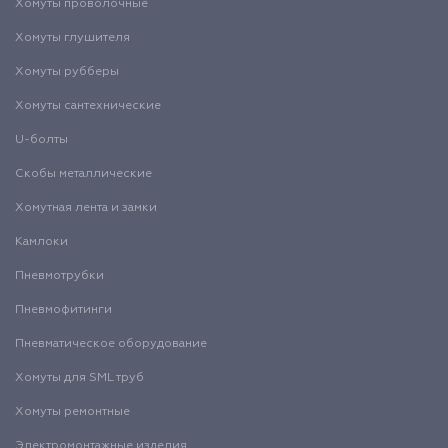
Хомуты проволочные
Хомуты глушителя
Хомуты рубберы
Хомуты сантехнические
U-болты
Скобы металлические
Хомутная лента и замки
Камлоки
Пневмотрубки
Пневмофитинги
Пневматическое оборудование
Хомуты для SML труб
Хомуты ремонтные
Электромонтажные изделия