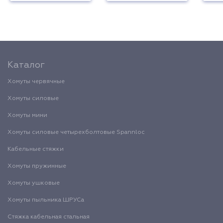
Каталог
Хомуты червячные
Хомуты силовые
Хомуты мини
Хомуты силовые четырехболтовые Spannloc
Кабельные стяжки
Хомуты пружинные
Хомуты ушковые
Хомуты пыльника ШРУСа
Стяжка кабельная стальная