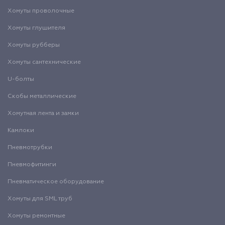
Хомуты проволочные
Хомуты глушителя
Хомуты рубберы
Хомуты сантехнические
U-болты
Скобы металлические
Хомутная лента и замки
Камлоки
Пневмотрубки
Пневмофитинги
Пневматическое оборудование
Хомуты для SML труб
Хомуты ремонтные