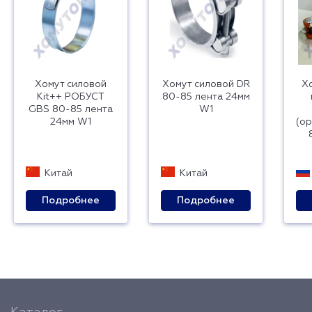
Хомут силовой
Хомут силовой DR
Хо
Kit++ РОБУСТ
80-85 лента 24мм
GBS 80-85 лента
W1
24мм W1
(ор
Китай
Китай
Подробнее
Подробнее