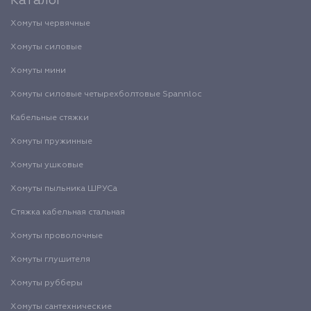
Каталог
Хомуты червячные
Хомуты силовые
Хомуты мини
Хомуты силовые четырехболтовые Spannloc
Кабельные стяжки
Хомуты пружинные
Хомуты ушковые
Хомуты пыльника ШРУСа
Стяжка кабельная стальная
Хомуты проволочные
Хомуты глушителя
Хомуты рубберы
Хомуты сантехнические