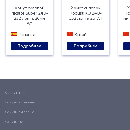
Хомут силовой
Хомут силовой
Х
Mikalor Super 240-
Robust ХО 240-
R
252 лента 26мм
252 лента 26 W1
мм
W1
Испания
Китай
Подробнее
Подробнее
Каталог
Хомуты червячные
Хомуты силовые
Хомуты мини