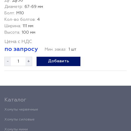
Ду50
67-69 мм
М10
4
111 мм
100 мм
Цена с НДС
по запросу
Мин. заказ:
1 шт
-
+
Добавить
Каталог
Хомуты червячные
Хомуты силовые
Хомуты мини