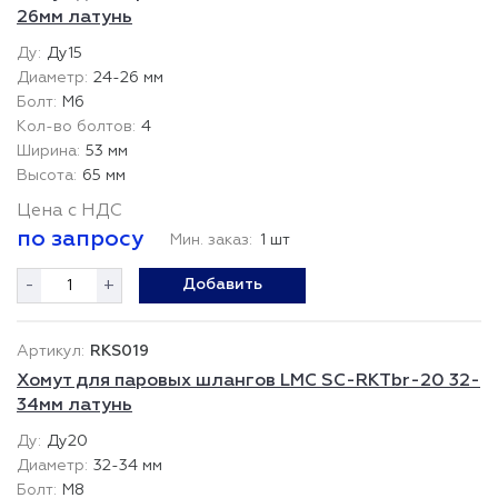
26мм латунь
Ду15
24-26 мм
М6
4
53 мм
65 мм
Цена с НДС
по запросу
Мин. заказ:
1 шт
-
+
Добавить
RKS019
Хомут для паровых шлангов LMC SC-RKTbr-20 32-
34мм латунь
Ду20
32-34 мм
М8