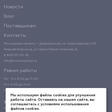
Новости
Блог
Поставщикам
Контакты
Московская область, г. Дзержинский, ул. Алексеевская, 1с10
Нижний Новгород, ул. Героя Юрия Смирнова, 1а
8 800 511-00-18
info@homutoptom.ru
Режим работы
Пн - Чт с 8:00 до 17:00
Пт с 8:00 до 15:45
Обед с 12:00 до 12:45
Мы используем файлы cookies для улучшения
работы сайта. Оставаясь на нашем сайте, вы
соглашаетесь с условиями использования
© 2026 ХомутОптом
файлов cookies.