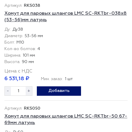
RKS038
Хомут для паровых шлангов LMC SC-RKTbr-038x8
(53-56)мм латунь
Ду38
53-56 мм
М10
4
101 мм
90 мм
Цена с НДС
6 531,18 ₽
Мин. заказ:
1 шт
-
+
Добавить
RKS050
Хомут для паровых шлангов LMC SC-RKTbr-50 67-
69мм латунь