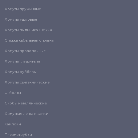
Хомуты пружинные
Хомуты ушковые
Хомуты пыльника ШРУСа
Стяжка кабельная стальная
Хомуты проволочные
Хомуты глушителя
Хомуты рубберы
Хомуты сантехнические
U-болты
Скобы металлические
Хомутная лента и замки
Камлоки
Пневмотрубки