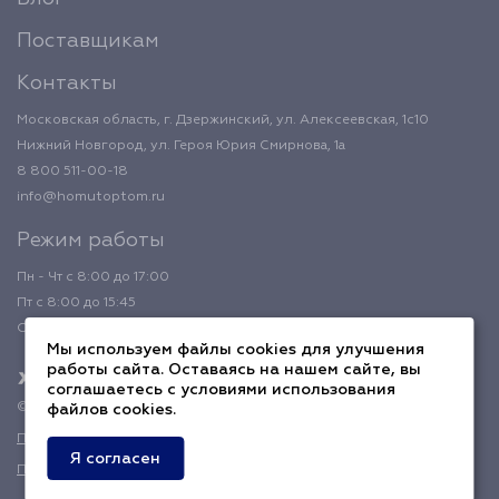
Поставщикам
Контакты
Московская область, г. Дзержинский, ул. Алексеевская, 1с10
Нижний Новгород, ул. Героя Юрия Смирнова, 1а
8 800 511-00-18
info@homutoptom.ru
Режим работы
Пн - Чт с 8:00 до 17:00
Пт с 8:00 до 15:45
Обед с 12:00 до 12:45
Мы используем файлы cookies для улучшения
работы сайта. Оставаясь на нашем сайте, вы
соглашаетесь с условиями использования
© 2026 ХомутОптом
файлов cookies.
Политика конфиденциальности
Я согласен
Публичная оферта