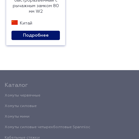
быстроразъемный с
рычажным замком 80
мм W2
Китай
Подробнее
Каталог
Хомуты червячные
Хомуты силовые
Хомуты мини
Хомуты силовые четырехболтовые Spannloc
Кабельные стяжки