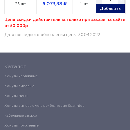
6 073,38 ₽
25 шт
1 шт
Добавить
Цена скидки действительна только при заказе на сайте
от 50 000р
Дата последнего обновления цены: 30.04.2022
Каталог
Хомуты червячные
Хомуты силовые
Хомуты мини
Хомуты силовые четырехболтовые Spannloc
Кабельные стяжки
Хомуты пружинные