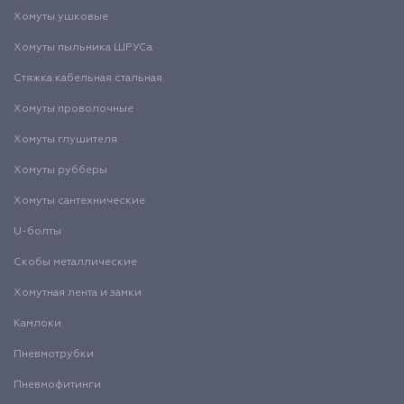
Хомуты ушковые
Хомуты пыльника ШРУСа
Стяжка кабельная стальная
Хомуты проволочные
Хомуты глушителя
Хомуты рубберы
Хомуты сантехнические
U-болты
Скобы металлические
Хомутная лента и замки
Камлоки
Пневмотрубки
Пневмофитинги