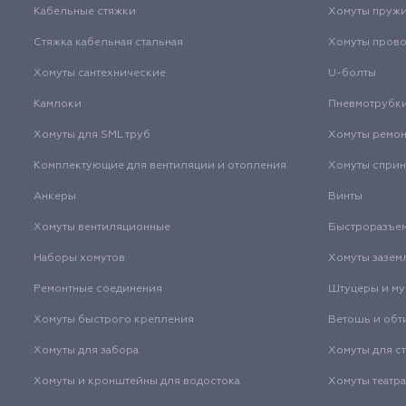
Кабельные стяжки
Хомуты пруж
Стяжка кабельная стальная
Хомуты пров
Хомуты сантехнические
U-болты
Камлоки
Пневмотрубк
Хомуты для SML труб
Хомуты ремо
Комплектующие для вентиляции и отопления
Хомуты спри
Анкеры
Винты
Хомуты вентиляционные
Быстроразъе
Наборы хомутов
Хомуты зазем
Ремонтные соединения
Штуцеры и м
Хомуты быстрого крепления
Ветошь и обт
Хомуты для забора
Хомуты для с
Хомуты и кронштейны для водостока
Хомуты театр