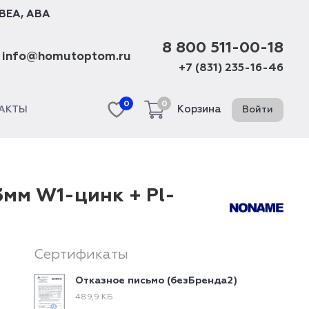
BEA
,
ABA
8 800 511-00-18
info@homutoptom.ru
+7 (831) 235-16-46
0
0
Корзина
Войти
АКТЫ
3мм W1-цинк + Pl-
Сертификаты
Отказное письмо (безБренда2)
489,9 КБ