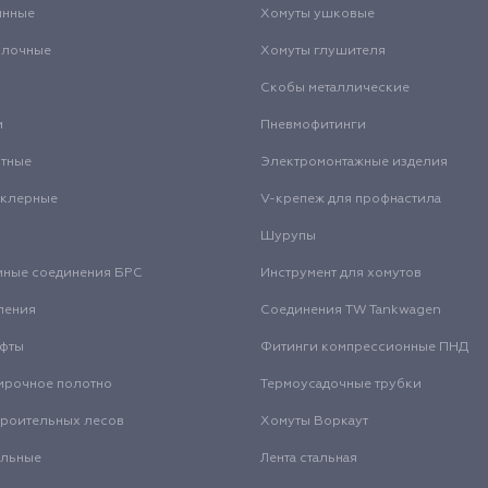
инные
Хомуты ушковые
олочные
Хомуты глушителя
Скобы металлические
и
Пневмофитинги
нтные
Электромонтажные изделия
нклерные
V-крепеж для профнастила
Шурупы
мные соединения БРС
Инструмент для хомутов
ления
Соединения TW Tankwagen
уфты
Фитинги компрессионные ПНД
ирочное полотно
Термоусадочные трубки
троительных лесов
Хомуты Воркаут
альные
Лента стальная