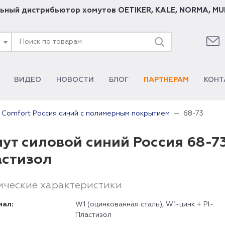
ьный дистрибьютор хомутов
OETIKER
,
KALE
,
NORMA
,
MU
ВИДЕО
НОВОСТИ
БЛОГ
ПАРТНЕРАМ
КОНТ
68-73
 Comfort Россия синий с полимерным покрытием
ут силовой синий Россия 68-7
астизол
ические характеристики
иал:
W1 (оцинкованная сталь), W1-цинк + Pl-
Пластизол