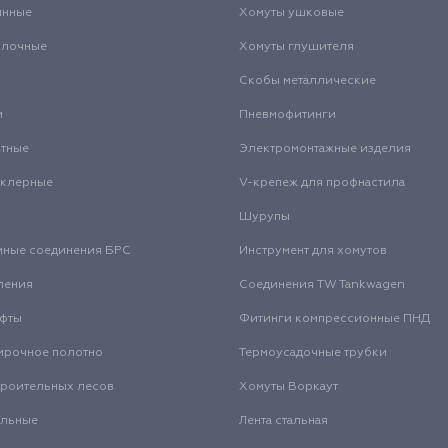
инные
Хомуты ушковые
олочные
Хомуты глушителя
Скобы металлические
и
Пневмофитинги
нтные
Электромонтажные изделия
нклерные
V-крепеж для профнастила
Шурупы
мные соединения БРС
Инструмент для хомутов
ления
Соединения TW Tankwagen
уфты
Фитинги компрессионные ПНД
ирочное полотно
Термоусадочные трубки
троительных лесов
Хомуты Воркаут
альные
Лента стальная