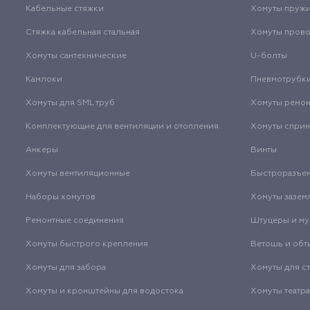
Кабельные стяжки
Хомуты пруж
Стяжка кабельная стальная
Хомуты пров
Хомуты сантехнические
U-болты
Камлоки
Пневмотрубк
Хомуты для SML труб
Хомуты ремо
Комплектующие для вентиляции и отопления
Хомуты спри
Анкеры
Винты
Хомуты вентиляционные
Быстроразъе
Наборы хомутов
Хомуты зазем
Ремонтные соединения
Штуцеры и м
Хомуты быстрого крепления
Ветошь и обт
Хомуты для забора
Хомуты для с
Хомуты и кронштейны для водостока
Хомуты театр