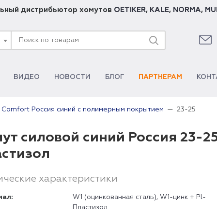
ьный дистрибьютор хомутов
OETIKER
,
KALE
,
NORMA
,
MU
ВИДЕО
НОВОСТИ
БЛОГ
ПАРТНЕРАМ
КОНТ
23-25
 Comfort Россия синий с полимерным покрытием
ут силовой синий Россия 23-2
астизол
ические характеристики
иал:
W1 (оцинкованная сталь), W1-цинк + Pl-
Пластизол