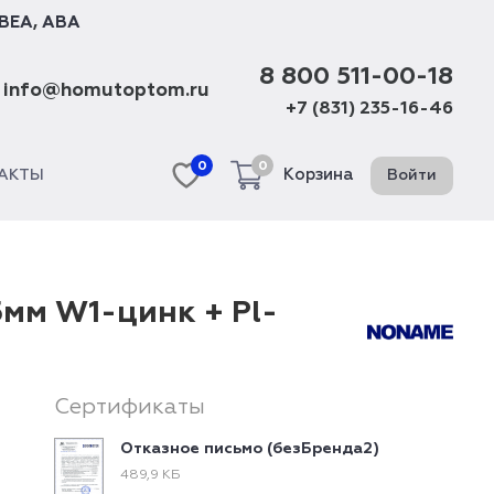
BEA
,
ABA
8 800 511-00-18
info@homutoptom.ru
+7 (831) 235-16-46
0
0
Корзина
Войти
АКТЫ
5мм W1-цинк + Pl-
Сертификаты
Отказное письмо (безБренда2)
489,9 КБ