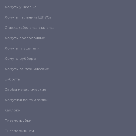
Хомуты ушковые
Хомуты пыльника ШРУСа
Стяжка кабельная стальная
Хомуты проволочные
Хомуты глушителя
Хомуты рубберы
Хомуты сантехнические
U-болты
Скобы металлические
Хомутная лента и замки
Камлоки
Пневмотрубки
Пневмофитинги