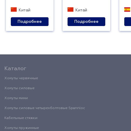
Китай
Китай
Подробнее
Подробнее
Каталог
Хомуты червячные
Хомуты силовые
Хомуты мини
Хомуты силовые четырехболтовые Spannloc
Кабельные стяжки
Хомуты пружинные