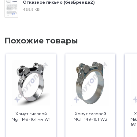
Отказное письмо (безБренда2)
489,9 КБ
Похожие товары
Хомут силовой
Хомут силовой
Х
MgF 149-161 мм W1
MGF 149-161 W2
Mik
16