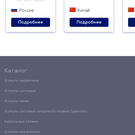
Россия
Китай
Подробнее
Подробнее
Каталог
Хомуты червячные
Хомуты силовые
Хомуты мини
Хомуты силовые четырехболтовые Spannloc
Кабельные стяжки
Хомуты пружинные