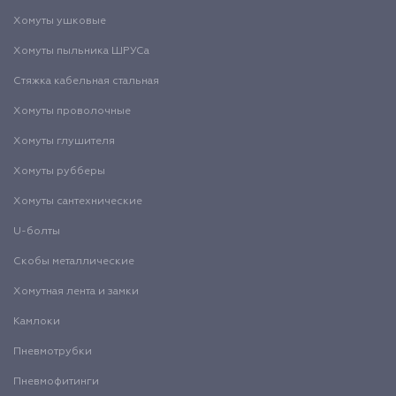
Хомуты ушковые
Хомуты пыльника ШРУСа
Стяжка кабельная стальная
Хомуты проволочные
Хомуты глушителя
Хомуты рубберы
Хомуты сантехнические
U-болты
Скобы металлические
Хомутная лента и замки
Камлоки
Пневмотрубки
Пневмофитинги