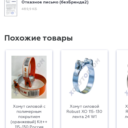
Отказное письмо (безБренда2)
489,9 КБ
Похожие товары
Хомут силовой с
Хомут силовой
Х
полимерным
Robust ХО 115-130
R
покрытием
лента 24 W1
л
(оранжевый) Kit++
115-130 Россия