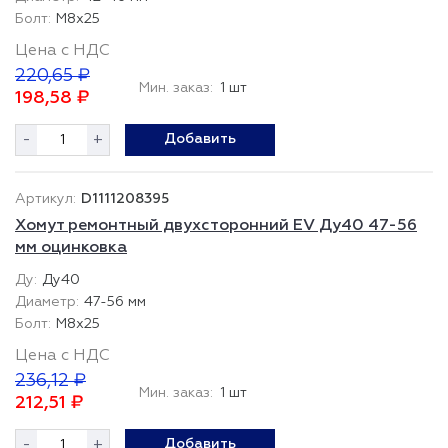
М8х25
Цена с НДС
220,65 ₽
Мин. заказ:
1 шт
198,58 ₽
-
+
Добавить
D1111208395
Хомут ремонтный двухсторонний EV Ду40 47-56
мм оцинковка
Ду40
47-56 мм
М8х25
Цена с НДС
236,12 ₽
Мин. заказ:
1 шт
212,51 ₽
-
+
Добавить