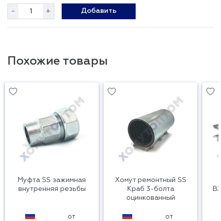
-
+
Добавить
Похожие товары
Муфта SS зажимная
Хомут ремонтный SS
внутренняя резьбы
Краб 3-болта
ВЗ
оцинкованный
от
от