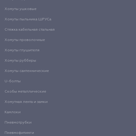
Хомуты ушковые
Хомуты пыльника ШРУСа
Стяжка кабельная стальная
Хомуты проволочные
Хомуты глушителя
Хомуты рубберы
Хомуты сантехнические
U-болты
Скобы металлические
Хомутная лента и замки
Камлоки
Пневмотрубки
Пневмофитинги