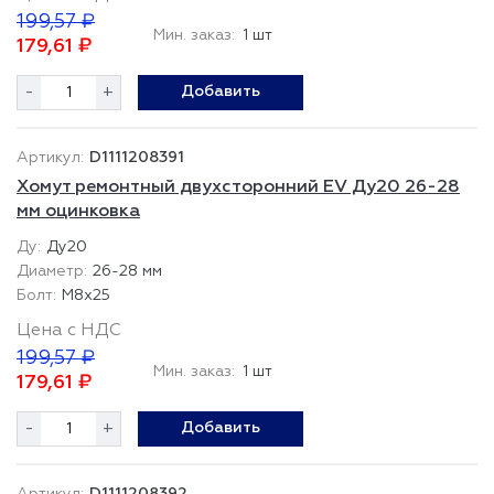
199,57 ₽
Мин. заказ:
1 шт
179,61 ₽
-
+
Добавить
D1111208391
Хомут ремонтный двухсторонний EV Ду20 26-28
мм оцинковка
Ду20
26-28 мм
М8х25
Цена с НДС
199,57 ₽
Мин. заказ:
1 шт
179,61 ₽
-
+
Добавить