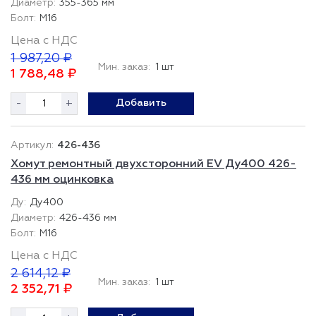
355-365 мм
М16
Цена с НДС
1 987,20 ₽
Мин. заказ:
1 шт
1 788,48 ₽
-
+
Добавить
426-436
Хомут ремонтный двухсторонний EV Ду400 426-
436 мм оцинковка
Ду400
426-436 мм
М16
Цена с НДС
2 614,12 ₽
Мин. заказ:
1 шт
2 352,71 ₽