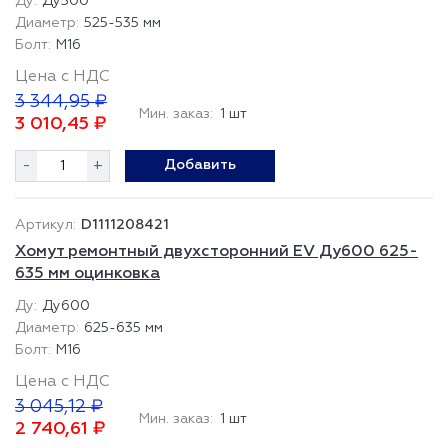
Ду500
525-535 мм
М16
Цена с НДС
3 344,95 ₽
Мин. заказ:
1 шт
3 010,45 ₽
-
+
Добавить
D1111208421
Хомут ремонтный двухсторонний EV Ду600 625-
635 мм оцинковка
Ду600
625-635 мм
М16
Цена с НДС
3 045,12 ₽
Мин. заказ:
1 шт
2 740,61 ₽