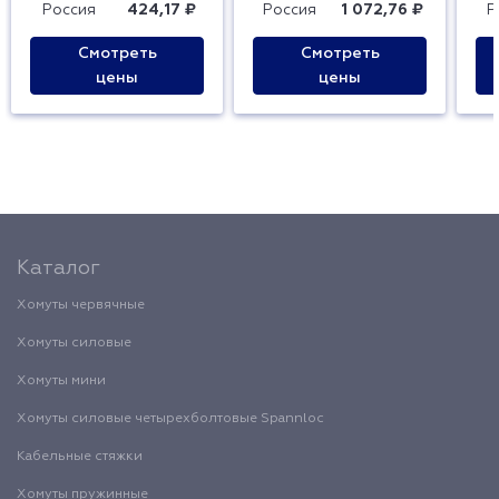
Россия
424,17 ₽
Россия
1 072,76 ₽
Р
Смотреть
Смотреть
цены
цены
Каталог
Хомуты червячные
Хомуты силовые
Хомуты мини
Хомуты силовые четырехболтовые Spannloc
Кабельные стяжки
Хомуты пружинные