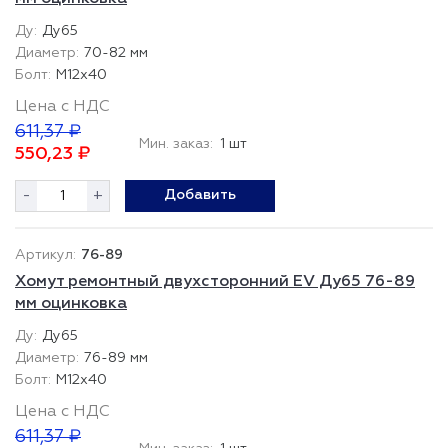
Ду65
70-82 мм
М12х40
Цена с НДС
611,37 ₽
Мин. заказ:
1 шт
550,23 ₽
-
+
Добавить
76-89
Хомут ремонтный двухсторонний EV Ду65 76-89
мм оцинковка
Ду65
76-89 мм
М12х40
Цена с НДС
611,37 ₽