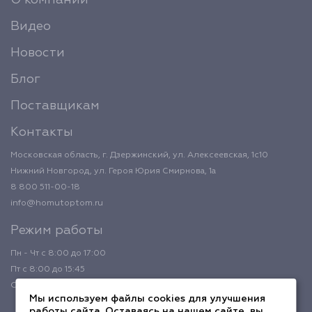
О компании
Видео
Новости
Блог
Поставщикам
Контакты
Московская область, г. Дзержинский, ул. Алексеевская, 1с10
Нижний Новгород, ул. Героя Юрия Смирнова, 1а
8 800 511-00-18
info@homutoptom.ru
Режим работы
Пн - Чт с 8:00 до 17:00
Пт с 8:00 до 15:45
Обед с 12:00 до 12:45
Мы используем файлы cookies для улучшения
работы сайта. Оставаясь на нашем сайте, вы