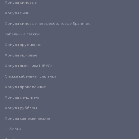
Хомуты силовые
Хомуты мини
Хомуты силовые четырехболтовые Spannloc
Кабельные стяжки
Хомуты пружинные
Хомуты ушковые
Хомуты пыльника ШРУСа
Стяжка кабельная стальная
Хомуты проволочные
Хомуты глушителя
Хомуты рубберы
Хомуты сантехнические
U-болты