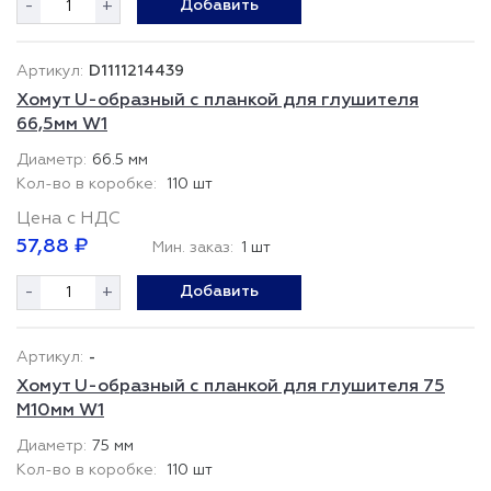
-
+
Добавить
D1111214439
Хомут U-образный с планкой для глушителя
66,5мм W1
66.5 мм
110 шт
Цена с НДС
57,88 ₽
Мин. заказ:
1 шт
-
+
Добавить
-
Хомут U-образный с планкой для глушителя 75
М10мм W1
75 мм
110 шт