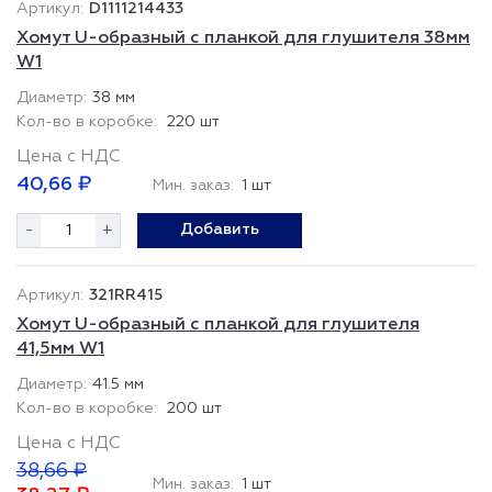
D1111214433
Хомут U-образный с планкой для глушителя 38мм
W1
38 мм
220 шт
Цена с НДС
40,66 ₽
Мин. заказ:
1 шт
-
+
Добавить
321RR415
Хомут U-образный с планкой для глушителя
41,5мм W1
41.5 мм
200 шт
Цена с НДС
38,66 ₽
Мин. заказ:
1 шт