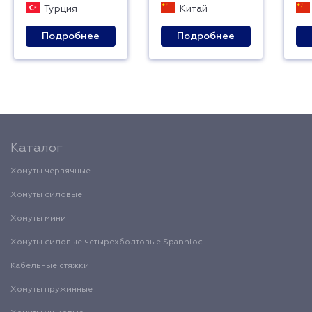
Турция
Китай
Подробнее
Подробнее
Каталог
Хомуты червячные
Хомуты силовые
Хомуты мини
Хомуты силовые четырехболтовые Spannloc
Кабельные стяжки
Хомуты пружинные