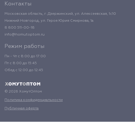
Контакты
Московская область, г. Дзержинский, ул. Алексеевская, 1с10
Нижний Новгород, ул. Героя Юрия Смирнова, 1а
8 800 511-00-18
info@homutoptom.ru
Режим работы
Пн - Чт с 8:00 до 17:00
Пт с 8:00 до 15:45
Обед с 12:00 до 12:45
© 2026 ХомутОптом
Политика конфиденциальности
Публичная оферта