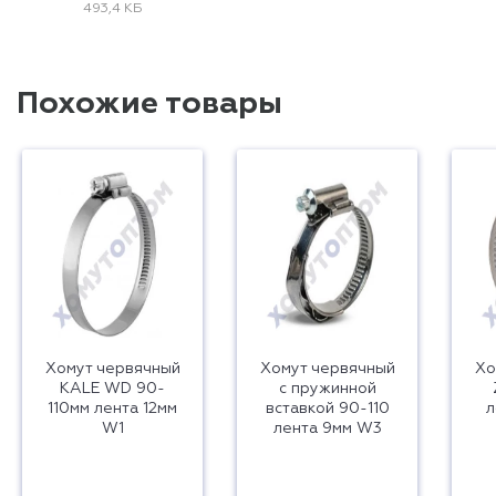
493,4 КБ
Похожие товары
Хомут червячный
Хомут червячный
Хо
KALE WD 90-
с пружинной
110мм лента 12мм
вставкой 90-110
л
W1
лента 9мм W3