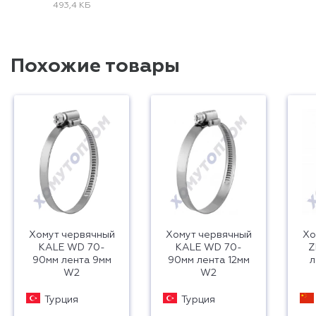
493,4 КБ
Похожие товары
Хомут червячный
Хомут червячный
Хо
KALE WD 70-
KALE WD 70-
Z
90мм лента 9мм
90мм лента 12мм
л
W2
W2
Турция
Турция