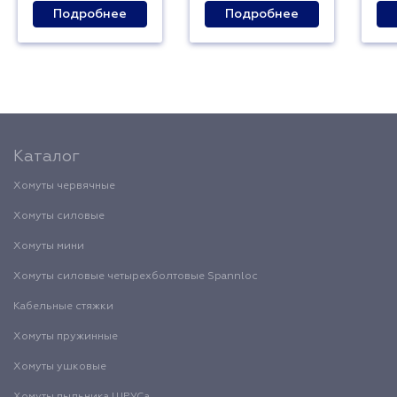
Подробнее
Подробнее
Каталог
Хомуты червячные
Хомуты силовые
Хомуты мини
Хомуты силовые четырехболтовые Spannloc
Кабельные стяжки
Хомуты пружинные
Хомуты ушковые