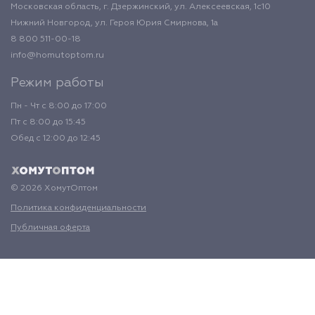
Московская область, г. Дзержинский, ул. Алексеевская, 1с10
Нижний Новгород, ул. Героя Юрия Смирнова, 1а
8 800 511-00-18
info@homutoptom.ru
Режим работы
Пн - Чт с 8:00 до 17:00
Пт с 8:00 до 15:45
Обед с 12:00 до 12:45
© 2026 ХомутОптом
Политика конфиденциальности
Публичная оферта