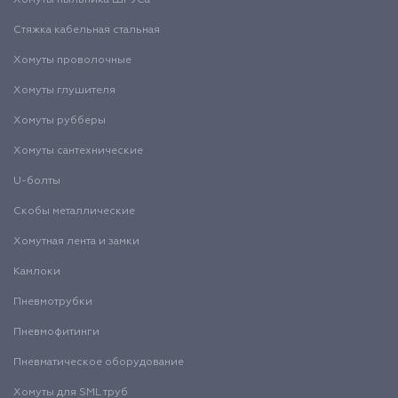
Хомуты пыльника ШРУСа
Стяжка кабельная стальная
Хомуты проволочные
Хомуты глушителя
Хомуты рубберы
Хомуты сантехнические
U-болты
Скобы металлические
Хомутная лента и замки
Камлоки
Пневмотрубки
Пневмофитинги
Пневматическое оборудование
Хомуты для SML труб