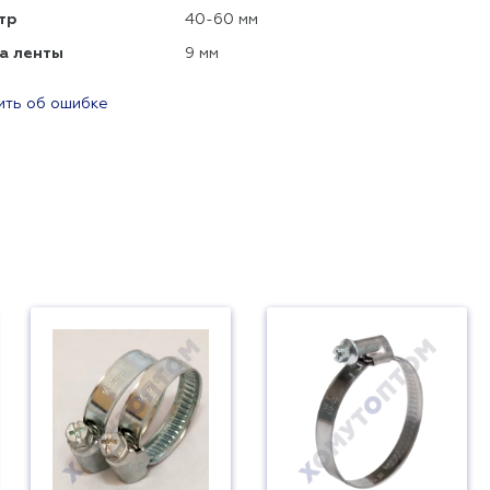
тр
40-60 мм
а ленты
9 мм
ть об ошибке