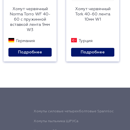
Хомут червячный
Хомут червячный
Norma Torro WF 40-
Tork 40-60 лента
60 с пружинной
10мм W1
вставкой лента 9мм
W3
Германия
Турция
Подробнее
Подробнее
Хомуты силовые четырехболтовые Spannloc
Хомуты пыльника ШРУСа