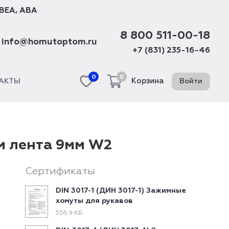
BEA
,
ABA
8 800 511-00-18
info@homutoptom.ru
+7 (831) 235-16-46
0
0
Корзина
Войти
АКТЫ
м лента 9мм W2
Сертификаты
DIN 3017-1 (ДИН 3017-1) Зажимные
хомуты для рукавов
536,9 КБ