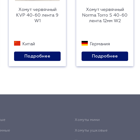
Хомут червячный
Хомут червячный
KVP 40-60 лента 9
Norma Torro S 40-60
W1
лента 12мм W2
Китай
Германия
Подробнее
Подробнее
вые
Хомуты мини
инные
Хомуты ушковые