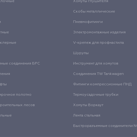
олочные
Хомуты глушителя
Скобы металлические
и
Пневмофитинги
нтные
Электромонтажные изделия
нклерные
V-крепеж для профнастила
Шурупы
мные соединения БРС
Инструмент для хомутов
ления
Соединения TW Tankwagen
уфты
Фитинги компрессионные ПНД
ирочное полотно
Термоусадочные трубки
троительных лесов
Хомуты Воркаут
альные
Лента стальная
Быстроразъемные соединители