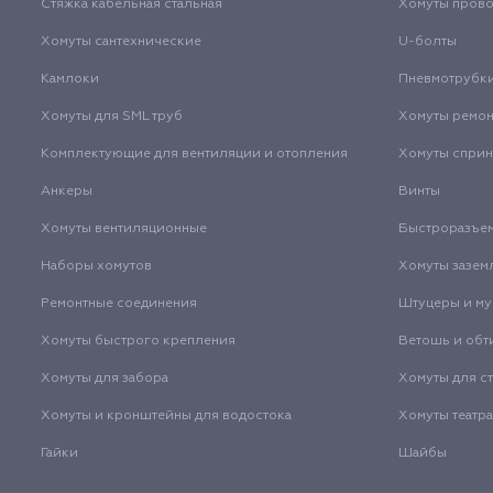
Стяжка кабельная стальная
Хомуты пров
Хомуты сантехнические
U-болты
Камлоки
Пневмотрубк
Хомуты для SML труб
Хомуты ремо
Комплектующие для вентиляции и отопления
Хомуты спри
Анкеры
Винты
Хомуты вентиляционные
Быстроразъе
Наборы хомутов
Хомуты зазем
Ремонтные соединения
Штуцеры и м
Хомуты быстрого крепления
Ветошь и обт
Хомуты для забора
Хомуты для с
Хомуты и кронштейны для водостока
Хомуты театр
Гайки
Шайбы