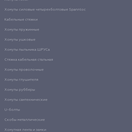
Хомуты силовые четырехболтовые Spannloc
Кабельные стяжки
Хомуты пружинные
Хомуты ушковые
Хомуты пыльника ШРУСа
Стяжка кабельная стальная
Хомуты проволочные
Хомуты глушителя
Хомуты рубберы
Хомуты сантехнические
U-болты
Скобы металлические
Хомутная лента и замки