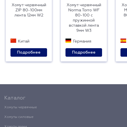
Хомут червячный
Хомут червячный
Хо
ZIP 80-100мм
Norma Torro WF
M
лента 12мм W2
80-100 с
8
пружинной
вставкой лента
9мм W3
Китай
Германия
Подробнее
Подробнее
Каталог
Хомуты червячные
Хомуты силовые
Хомуты мини