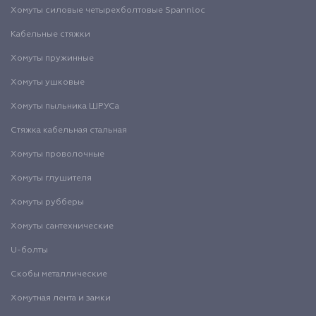
Хомуты силовые четырехболтовые Spannloc
Кабельные стяжки
Хомуты пружинные
Хомуты ушковые
Хомуты пыльника ШРУСа
Стяжка кабельная стальная
Хомуты проволочные
Хомуты глушителя
Хомуты рубберы
Хомуты сантехнические
U-болты
Скобы металлические
Хомутная лента и замки