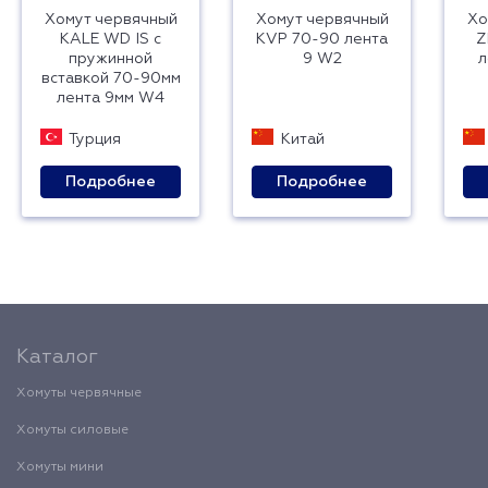
Хомут червячный
Хомут червячный
Хо
KALE WD IS с
KVP 70-90 лента
Z
пружинной
9 W2
л
вставкой 70-90мм
лента 9мм W4
Турция
Китай
Подробнее
Подробнее
Каталог
Хомуты червячные
Хомуты силовые
Хомуты мини