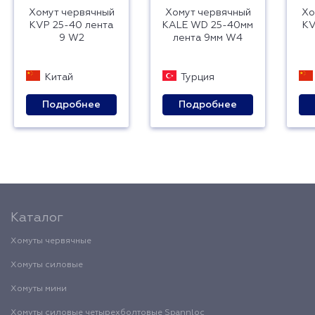
Хомут червячный
Хомут червячный
Хо
KVP 25-40 лента
KALE WD 25-40мм
KV
9 W2
лента 9мм W4
Китай
Турция
Подробнее
Подробнее
Каталог
Хомуты червячные
Хомуты силовые
Хомуты мини
Хомуты силовые четырехболтовые Spannloc