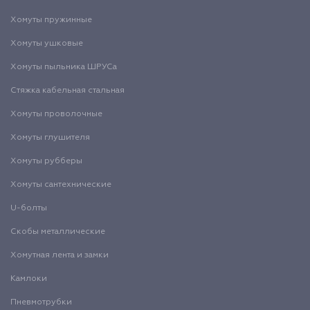
Хомуты пружинные
Хомуты ушковые
Хомуты пыльника ШРУСа
Стяжка кабельная стальная
Хомуты проволочные
Хомуты глушителя
Хомуты рубберы
Хомуты сантехнические
U-болты
Скобы металлические
Хомутная лента и замки
Камлоки
Пневмотрубки