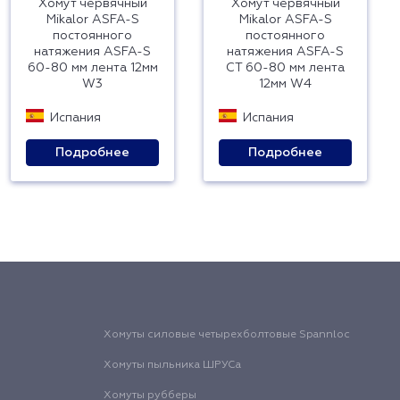
Хомут червячный
Хомут червячный
Mikalor ASFA-S
Mikalor ASFA-S
постоянного
постоянного
натяжения ASFA-S
натяжения ASFA-S
60-80 мм лента 12мм
CT 60-80 мм лента
W3
12мм W4
Испания
Испания
Подробнее
Подробнее
Хомуты силовые четырехболтовые Spannloc
Хомуты пыльника ШРУСа
Хомуты рубберы