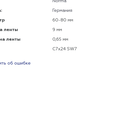
Norma
:
Германия
тр
60-80 мм
а ленты
9 мм
на ленты
0,65 мм
C7x24 SW7
ть об ошибке