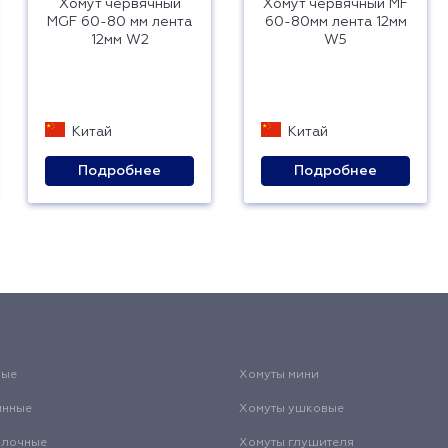
Хомут червячный
Хомут червячный MF
MGF 60-80 мм лента
60-80мм лента 12мм
12мм W2
W5
Китай
Китай
Подробнее
Подробнее
вые
Хомуты мини
инные
Хомуты ушковые
олочные
Хомуты глушителя