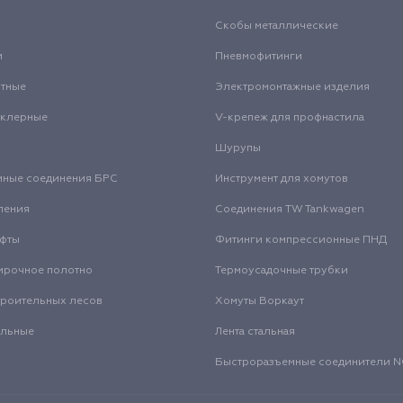
Скобы металлические
и
Пневмофитинги
нтные
Электромонтажные изделия
нклерные
V-крепеж для профнастила
Шурупы
мные соединения БРС
Инструмент для хомутов
ления
Соединения TW Tankwagen
уфты
Фитинги компрессионные ПНД
ирочное полотно
Термоусадочные трубки
троительных лесов
Хомуты Воркаут
альные
Лента стальная
Быстроразъемные соединители