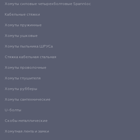
Хомуты силовые четырехболтовые Spannloc
Кабельные стяжки
Хомуты пружинные
Хомуты ушковые
Хомуты пыльника ШРУСа
Стяжка кабельная стальная
Хомуты проволочные
Хомуты глушителя
Хомуты рубберы
Хомуты сантехнические
U-болты
Скобы металлические
Хомутная лента и замки