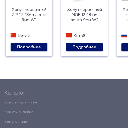
Хомут червячный
Хомут червячный
Хо
ZIP 12-18мм лента
MGF 12-18 мм
М
9мм W1
лента 9мм W2
Китай
Китай
Подробнее
Подробнее
Каталог
Хомуты червячные
Хомуты силовые
Хомуты мини