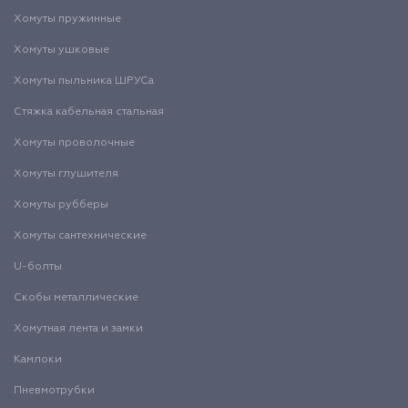
Хомуты пружинные
Хомуты ушковые
Хомуты пыльника ШРУСа
Стяжка кабельная стальная
Хомуты проволочные
Хомуты глушителя
Хомуты рубберы
Хомуты сантехнические
U-болты
Скобы металлические
Хомутная лента и замки
Камлоки
Пневмотрубки