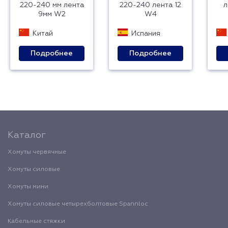
220-240 мм лента
220-240 лента 12
л
9мм W2
W4
Китай
Испания
Подробнее
Подробнее
Каталог
Хомуты червячные
Хомуты силовые
Хомуты мини
Хомуты силовые четырехболтовые Spannloc
Кабельные стяжки