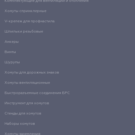
Комплектующие для вентиляции и отопления
Хомуты спринклерные
V-крепеж для профнастила
Шпильки резьбовые
Анкеры
Винты
Шурупы
Хомуты для дорожных знаков
Хомуты вентиляционные
Быстроразъемные соединения БРС
Инструмент для хомутов
Стенды для хомутов
Наборы хомутов
Хомуты заземления