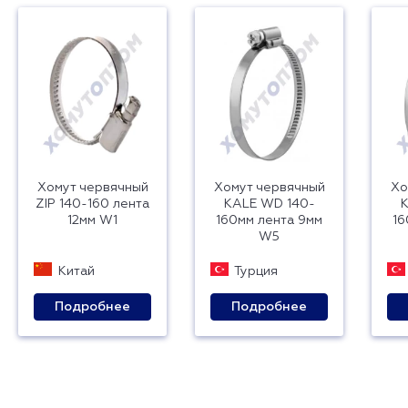
Хомут червячный
Хомут червячный
Хо
ZIP 140-160 лента
KALE WD 140-
K
12мм W1
160мм лента 9мм
16
W5
Китай
Турция
Подробнее
Подробнее