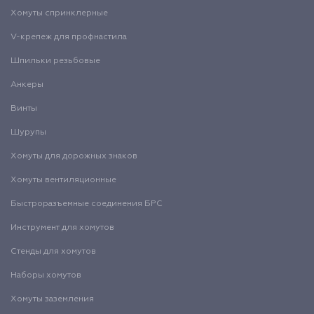
Хомуты спринклерные
V-крепеж для профнастила
Шпильки резьбовые
Анкеры
Винты
Шурупы
Хомуты для дорожных знаков
Хомуты вентиляционные
Быстроразъемные соединения БРС
Инструмент для хомутов
Стенды для хомутов
Наборы хомутов
Хомуты заземления