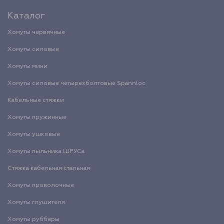
Каталог
Хомуты червячные
Хомуты силовые
Хомуты мини
Хомуты силовые четырехболтовые Spannloc
Кабельные стяжки
Хомуты пружинные
Хомуты ушковые
Хомуты пыльника ШРУСа
Стяжка кабельная стальная
Хомуты проволочные
Хомуты глушителя
Хомуты рубберы