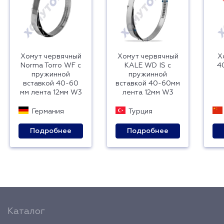
Хомут червячный
Хомут червячный
Х
Norma Torro WF с
KALE WD IS с
4
пружинной
пружинной
вставкой 40-60
вставкой 40-60мм
мм лента 12мм W3
лента 12мм W3
Германия
Турция
Подробнее
Подробнее
Каталог