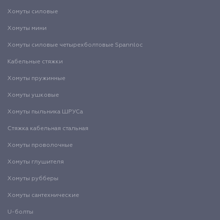
Хомуты силовые
Хомуты мини
Хомуты силовые четырехболтовые Spannloc
Кабельные стяжки
Хомуты пружинные
Хомуты ушковые
Хомуты пыльника ШРУСа
Стяжка кабельная стальная
Хомуты проволочные
Хомуты глушителя
Хомуты рубберы
Хомуты сантехнические
U-болты