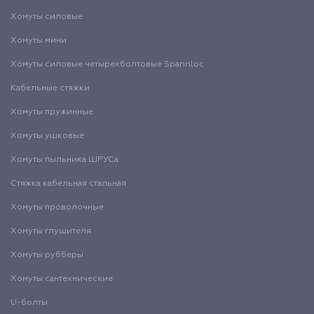
Хомуты силовые
Хомуты мини
Хомуты силовые четырехболтовые Spannloc
Кабельные стяжки
Хомуты пружинные
Хомуты ушковые
Хомуты пыльника ШРУСа
Стяжка кабельная стальная
Хомуты проволочные
Хомуты глушителя
Хомуты рубберы
Хомуты сантехнические
U-болты