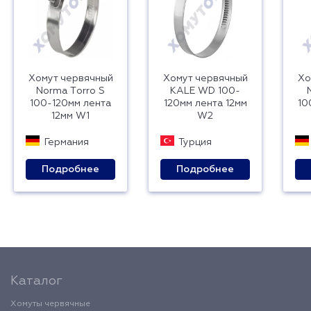
Хомут червячный
Хомут червячный
Хо
Norma Тorro S
KALE WD 100-
100-120мм лента
120мм лента 12мм
10
12мм W1
W2
Германия
Турция
Подробнее
Подробнее
Каталог
Хомуты червячные