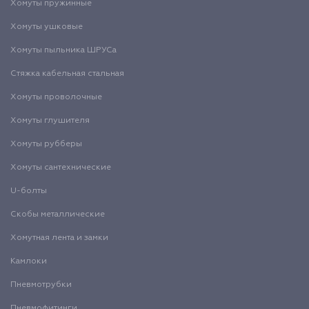
Хомуты пружинные
Хомуты ушковые
Хомуты пыльника ШРУСа
Стяжка кабельная стальная
Хомуты проволочные
Хомуты глушителя
Хомуты рубберы
Хомуты сантехнические
U-болты
Скобы металлические
Хомутная лента и замки
Камлоки
Пневмотрубки
Пневмофитинги