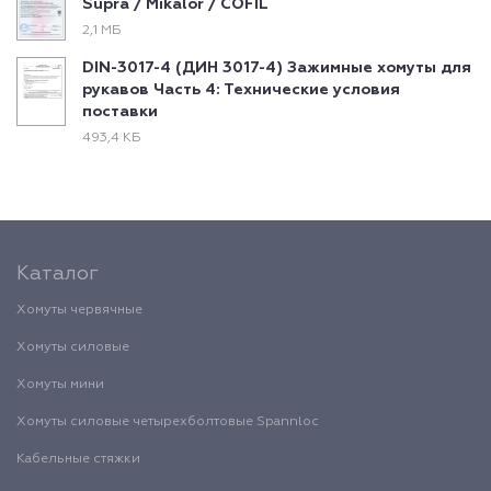
Supra / Mikalor / COFIL
2,1 МБ
DIN-3017-4 (ДИН 3017-4) Зажимные хомуты для
рукавов Часть 4: Технические условия
поставки
493,4 КБ
Каталог
Хомуты червячные
Хомуты силовые
Хомуты мини
Хомуты силовые четырехболтовые Spannloc
Кабельные стяжки